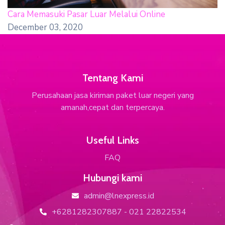
Cara Memasuki Pasar Luar Melalui Online
December 03, 2020
Tentang Kami
Perusahaan jasa kiriman paket luar negeri yang
amanah,cepat dan terpercaya.
Useful Links
FAQ
Hubungi kami
admin@lnexpress.id
icon
+6281282307887 - 021 22822534
icon